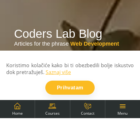
Coders Lab Blog
Articles for the phrase
Web Development
Koristimo kolačiće kako bi ti obezbedili bolje iskustvo
dok pretražuješ.
Saznaj više
Prihvatam
Back to blog
Menu
Home
Courses
Contact
Browse results for the
selected tag