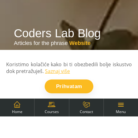
Coders Lab Blog
Articles for the phrase
Website
Koristimo kolačiće kako bi ti obezbedili bolje iskustvo
dok pretražuješ.
Saznaj više
Prihvatam
Back to blog
Menu
Home
Courses
Contact
Browse results for the
selected tag